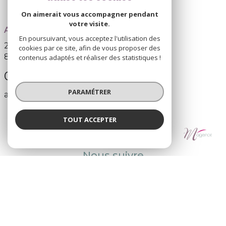
On aimerait vous accompagner pendant
votre visite.
AGENCE MISTRAL
En poursuivant, vous acceptez l'utilisation des
205 boulevard du Docteur Bourgarel
cookies par ce site, afin de vous proposer des
83130
La Garde
contenus adaptés et réaliser des statistiques !
0498009770
PARAMÉTRER
agencemistral@gmail.com
TOUT ACCEPTER
Agence Mistral
NOS RÉSEAUX
Agence
Nous suivre