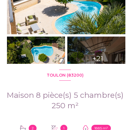
+21
TOULON (83200)
Maison 8 pièce(s) 5 chambre(s)
250 m²
2
1
1885 m²