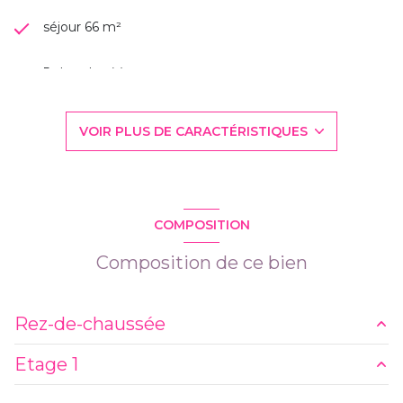
séjour 66 m²
5 chambre(s)
2 salle(s) de bain
VOIR PLUS DE CARACTÉRISTIQUES
1 salle(s) d'eau
construit en 1986
COMPOSITION
cuisine séparée (équipée)
Composition de ce bien
1 garage(s)
Rez-de-chaussée
exposition Sud
Etage 1
entrée
23 m²
2 niveau(x)