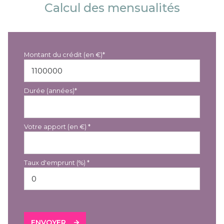
Calcul des mensualités
Montant du crédit (en €)*
Durée (années)*
Votre apport (en €) *
Taux d'emprunt (%) *
ENVOYER