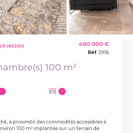
490 000 €
UX (83200)
Réf
3918
Maison 4 pièce(s) 3 chambre(s) 100 m²
m²
1
hé, à proximité des commodités accessibles à
environ 100 m² implantée sur un terrain de