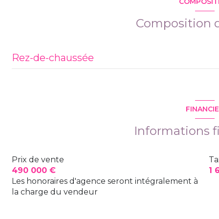
COMPOSIT
cave
Composition d
arboré
Rez-de-chaussée
interphone
entrée
cuisine
FINANCI
salon/sejour
Informations f
chambre
Prix de vente
Ta
chambre
490 000 €
1 
chambre
Les honoraires d'agence seront intégralement à
la charge du vendeur
salle de bain
WC