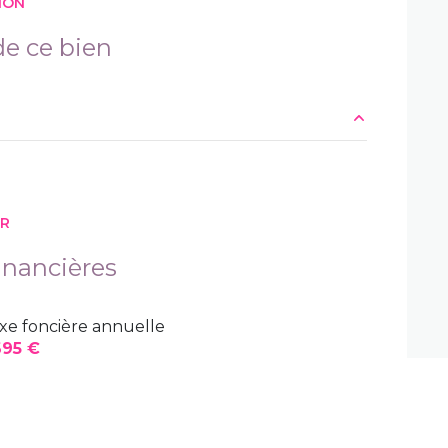
ION
terrasse
e ce bien
piscinable
m²
16.27 m²
ER
28.32 m²
inancières
12 m²
xe foncière annuelle
10 m²
695 €
10 m²
4.50 m²
1.35 m²