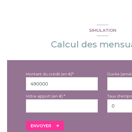
garage
SIMULATION
Calcul des mensua
Montant du crédit (en €)*
Durée (anné
Votre apport (en €) *
Taux d'empru
ENVOYER