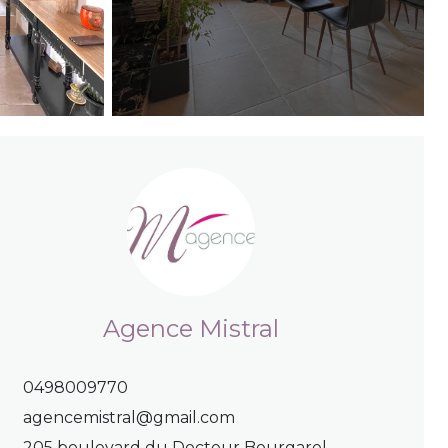
Agence Mistral
0498009770
agencemistral@gmail.com
205 boulevard du Docteur Bourgarel