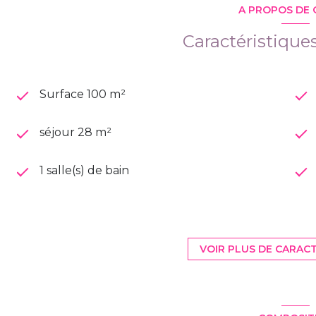
A PROPOS DE 
Caractéristique
Surface 100 m²
séjour 28 m²
1 salle(s) de bain
cuisine américaine (équipée)
VOIR PLUS DE CARAC
1 garage(s)
1 côté(s) mitoyen(s)