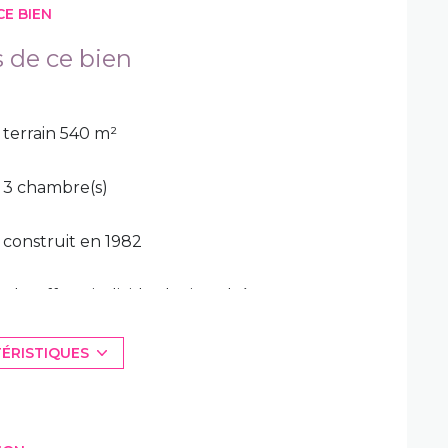
CE BIEN
s de ce bien
terrain 540 m²
3 chambre(s)
construit en 1982
Chauffage individuel : air pulsé
(climatisation)
TÉRISTIQUES
exposition Sud-Ouest
vue Sur les monts Toulonnais