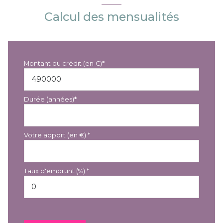
Calcul des mensualités
Montant du crédit (en €)*
Durée (années)*
Votre apport (en €) *
Taux d'emprunt (%) *