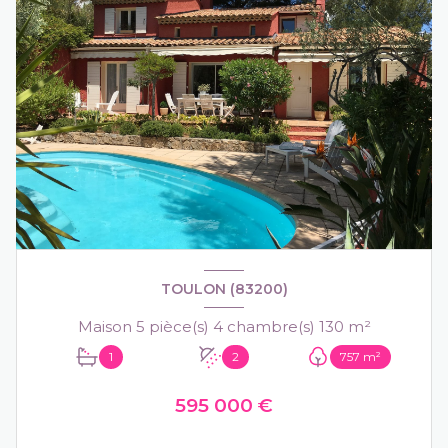
TOULON (83200)
Maison 5 pièce(s) 4 chambre(s) 130 m²
1
2
757 m²
595 000 €