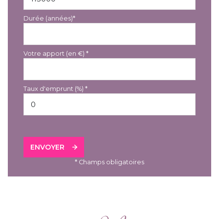
Durée (années)*
Votre apport (en €) *
Taux d'emprunt (%) *
ENVOYER
* Champs obligatoires