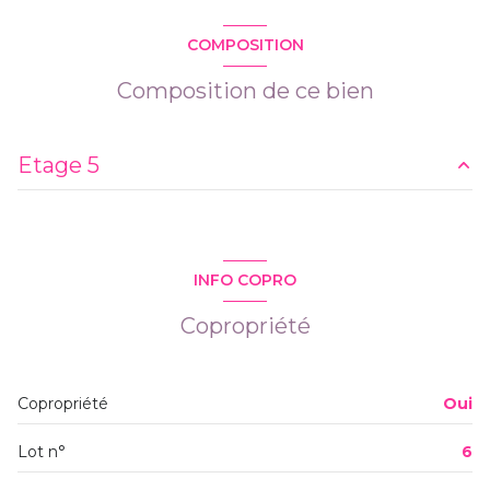
COMPOSITION
Composition de ce bien
Etage 5
pièce à vivre
m²
chambre
m²
INFO COPRO
salle d'eau
m²
Copropriété
Copropriété
Oui
Lot n°
6