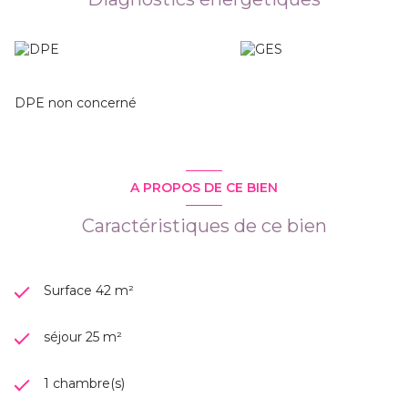
actuellement loué en meublé, mais le bail a été
régulièrement dénoncé. L’appartement sera donc libre de
toute occupation à compter du 9 août 2026. Il pourra ainsi
convenir : • à un acquéreur souhaitant y établir sa résidence
principale, • à un investisseur souhaitant remettre le bien en
location avec un loyer revalorisé, • ou à une remise en
DPE non concerné
location meublée. Le locataire actuel présente un profil
sérieux, ce qui peut constituer un atout pour un projet
locatif, sous réserve de la mise en place d’un nouveau bail.
Un bien central, rénové, meublé et équipé, offrant à la fois
sécurité locative et liberté d’usage.Au regard des
A PROPOS DE CE BIEN
références locatives actuellement observées sur le secteur
du centre-ville de Toulon pour des appartements T2
Caractéristiques de ce bien
meublés rénovés, la valeur locative de marché peut être
estimée entre 14 € et 15 € / m² hors charges, soit une
valeur locative mensuelle comprise entre 590 € et 630 €
hors charges
Surface 42 m²
séjour 25 m²
1 chambre(s)